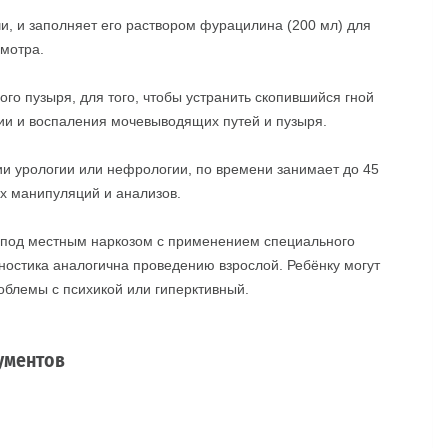
чи, и заполняет его раствором фурацилина (200 мл) для
смотра.
го пузыря, для того, чтобы устранить скопившийся гной
урии и воспаления мочевыводящих путей и пузыря.
и урологии или нефрологии, по времени занимает до 45
ых манипуляций и анализов.
 под местным наркозом с применением специального
ностика аналогична проведению взрослой. Ребёнку могут
облемы с психикой или гиперктивный.
ументов