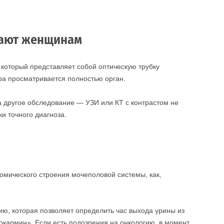
лают женщинам
который представляет собой оптическую трубку
ра просматривается полностью орган.
а другое обследование — УЗИ или КТ с контрастом не
и точного диагноза.
томического строения мочеполовой системы, как,
ю, которая позволяет определить час выхода урины из
окармин». Если есть подозрения на онкологию, в момент