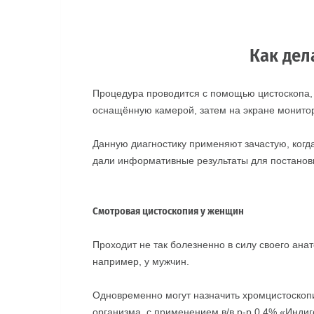
Как де
Процедура проводится с помощью цистоскопа, 
оснащённую камерой, затем на экране монито
Данную диагностику применяют зачастую, когд
дали информативные результаты для постановк
Смотровая цистоскопия у женщин
Проходит не так болезненно в силу своего ана
например, у мужчин.
Одновременно могут назначить хромцистоскопи
организма, с применением в/в р-р 0,4% «Индиг