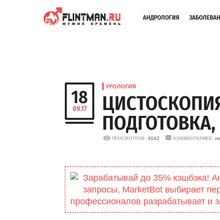
АНДРОЛОГИЯ
ЗАБОЛЕВА
УРОЛОГИЯ
18
ЦИСТОСКОПИЯ 
09.17
ПОДГОТОВКА,
4042
н
ПРОСМОТРОВ:
КОММЕНТАРИЕВ:
Зарабатывай до 35% кэшбэка! А
запросы, MarketBоt выбирает пе
профессионалов разрабатывает и з