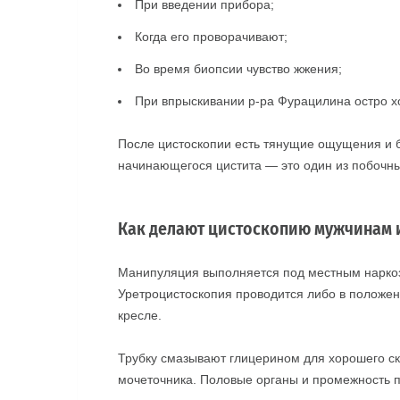
При введении прибора;
Когда его проворачивают;
Во время биопсии чувство жжения;
При впрыскивании р-ра Фурацилина остро хо
После цистоскопии есть тянущие ощущения и б
начинающегося цистита — это один из побочны
Как делают цистоскопию мужчинам 
Манипуляция выполняется под местным нарко
Уретроцистоскопия проводится либо в положен
кресле.
Трубку смазывают глицерином для хорошего с
мочеточника. Половые органы и промежность