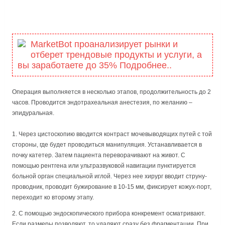
MarketBot проанализирует рынки и
отберет трендовые продукты и услуги, а
вы заработаете до 35% Подробнее..
Операция выполняется в несколько этапов, продолжительность до 2
часов. Проводится эндотрахеальная анестезия, по желанию –
эпидуральная.
Через цистоскопию вводится контраст мочевыводящих путей с той
стороны, где будет проводиться манипуляция. Устанавливается в
почку катетер. Затем пациента переворачивают на живот. С
помощью рентгена или ультразвуковой навигации пунктируется
больной орган специальной иглой. Через нее хирург вводит струну-
проводник, проводит бужирование в 10-15 мм, фиксирует кожух-порт,
переходит ко второму этапу.
С помощью эндоскопического прибора конкремент осматривают.
Если размеры позволяют, то удаляют сразу без фрагментации. При