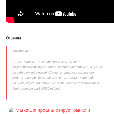
Отзывы
Михаил, 42
Сейчас хирургия не стоит на месте, высокую
эффективность пункционной нефролитолапаксии ощутил
на себе пол года назад. Сделать пришлось экстренно,
камень причинял невыносимую боль. Лежал в хорошей
клинике, персонал отменный. Стоимость с проживанием 7
дней составляла 148500 рублей.
MarketBot проанализирует рынки и