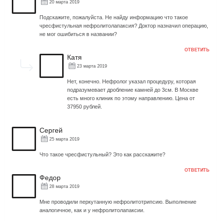
20 марта 2019
Подскажите, пожалуйста. Не найду информацию что такое
чресфистульная нефролитолапаксия? Доктор назначил операцию,
не мог ошибиться в названии?
ОТВЕТИТЬ
Катя
23 марта 2019
Нет, конечно. Нефролог указал процедуру, которая
подразумевает дробление камней до 3см. В Москве
есть много клиник по этому направлению. Цена от
37950 рублей.
Сергей
25 марта 2019
Что такое чресфистульный? Это как расскажите?
ОТВЕТИТЬ
Федор
28 марта 2019
Мне проводили перкутанную нефролитотрипсию. Выполнение
аналогичное, как и у нефролитолапаксии.