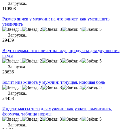
Загрузка...
110908
Размер яичек у мужчин: на что влияет, как уменьшить,
увеличить
Загрузка...
29439
Вкус спермы: что влияет на вкус, продукты для улучшения
вкуса
Загрузка...
28636
Болит низ живота у мужчин: тянущая, ноющая боль
Загрузка...
24458
Индекс массы тела для мужчин: как узнать, вычислить,
формула, таблица нормы
Загрузка...