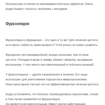
Нитроксолин отличается минимумом побочных эффектов. Очень
редко бывает тошнота, проблемы с желудком.
Фуразолидон
Фуразолидон и фурадонин – это одно и то же? Для лечения цистита
есть много таблеток, какие выбрать? Чтоб узнать их нужно сравнить.
Фурадонин противомикробный, всегда назначают при остром
цистите. Попадая в кровь и лимфу, убивает микробы, вызвавшие
воспаление. У него много противопоказаний и побочных реакций.
У фуразолидона — другое направление в лечении. Его чаще
используют для уничтожения паразитов и микроорганизмов.
Некоторые врачи считают его не эффективным при лечении цистита.
Когда установлено, что болезнь спровоцирована паразитами, только
в том случае применяется фуразолидон.
Он является вспомогательным. Имеет другое действующее