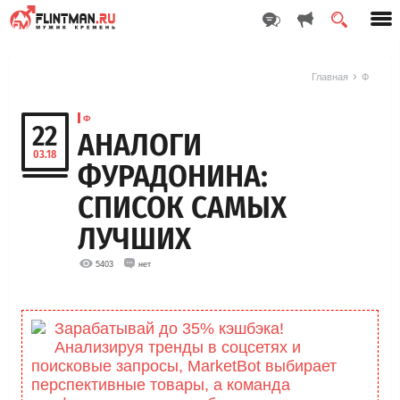
Главная
Ф
Ф
22
АНАЛОГИ
03.18
ФУРАДОНИНА:
СПИСОК САМЫХ
ЛУЧШИХ
5403
нет
Зарабатывай до 35% кэшбэка!
Анализируя тренды в соцсетях и
поисковые запросы, MarketBоt выбирает
перспективные товары, а команда