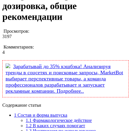
дозировка, общие
рекомендации
Просмотров:
3197
Комментариев:
4
Зарабатывай до 35% кэшбэка! Анализируя
тренды в соцсетях и поисковые запросы, MarketBоt
выбирает перспективные товары, а команда
профессионалов разрабатывает и запускает
рекламные компании. Подробнее..
Содержание статьи
1
Состав и форма выпуска
1.1
Фармакологическое действие
1.2
В каких случаях помогает
1.3
Инструкция по использованию