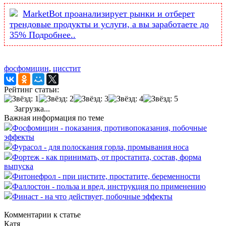
MarketBot проанализирует рынки и отберет
трендовые продукты и услуги, а вы заработаете до
35% Подробнее..
фосфомицин
,
цисстит
Рейтинг статьи:
Загрузка...
Важная информация по теме
Фосфомицин - показания, противопоказания, побочные
эффекты
Фурасол - для полоскания горла, промывания носа
Фортеж - как принимать, от простатита, состав, форма
выпуска
Фитонефрол - при цистите, простатите, беременности
Фаллостон - польза и вред, инструкция по применению
Финаст - на что действует, побочные эффекты
Комментарии к статье
Катя