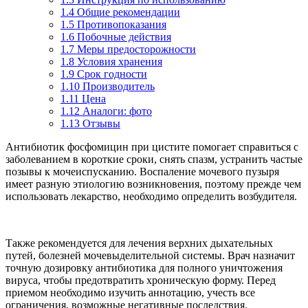
1.4
Общие рекомендации
1.5
Противопоказания
1.6
Побочные действия
1.7
Меры предосторожности
1.8
Условия хранения
1.9
Срок годности
1.10
Производитель
1.11
Цена
1.12
Аналоги: фото
1.13
Отзывы
Антибиотик фосфомицин при цистите помогает справиться с
заболеванием в короткие сроки, снять спазм, устранить частые
позывы к мочеиспусканию. Воспаление мочевого пузыря
имеет разную этиологию возникновения, поэтому прежде чем
использовать лекарство, необходимо определить возбудителя.
Также рекомендуется для лечения верхних дыхательных
путей, болезней мочевыделительной системы. Врач назначит
точную дозировку антибиотика для полного уничтожения
вируса, чтобы предотвратить хроническую форму. Перед
приемом необходимо изучить аннотацию, учесть все
ограничения, возможные негативные последствия.