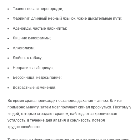
Травмы носа и перегородки;
Фарингит, длинный нёбный язычок, узкие дыхательные пути;
Аденоиды, частые ларингиты;
Лишние килограммы;
Алкоголизм;
Любовь к табаку;
Неправильный прикус;
Бессонница, недосыпание;
Возрастные изменения.
Во время храпа происходит остановка дыхания – апноэ. Длится
примерно минуту, затем мозг получает сигнал проснуться. Поэтому у
людей, которые страдают храпом, наблюдается хроническая
усталость, в течение дня апатия и сонливость, потеря
трудоспособности.
Также важным фактором является то, что во время сна тестостерон