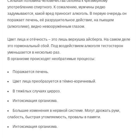
Сильная половина человечества склонна к чрезмерному
употреблению спиртного. К сожалению, мужчины редко
задумываются, какой вред приносит алкоголь. В первую очередь он
поражает печень, её разрушительное действие, на пьющем
(алкоголике), видно невооружённым глазом.
Цвет лица и отёчность – это лишь верхушка айсберга. На самом деле
это гормональный сбой. Под воздействием алкоголя тестостерон
уменьшается в несколько раз.
В организме происходят необратимые процессы:
Поражается печень.
Цвет лица преобразуется в тёмно-коричневый.
В тяжёлых случаях цирроз.
Интоксикация организма.
Большие изменения в нервной системе. Могут дрожать руки,
слабость, быстрая утомляемость, провалы в памяти.
Интоксикация организма.