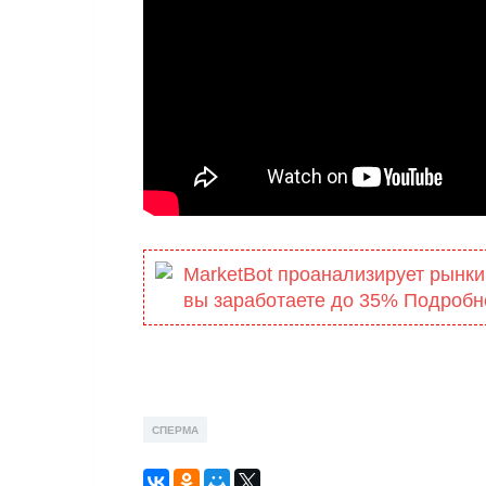
MarketBot проанализирует рынки
вы заработаете до 35% Подробн
СПЕРМА