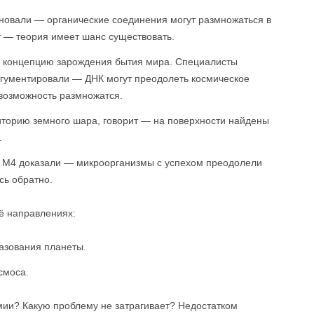
новали — органические соединения могут размножаться в
 — теория имеет шанс существовать.
 концепцию зарождения бытия мира. Специалисты
ргументировали — ДНК могут преодолеть космическое
 возможность размножатся.
иторию земного шара, говорит — на поверхности найдены
.
 М4 доказали — микроорганизмы с успехом преодолели
сь обратно.
её направлениях:
азования планеты.
смоса.
рмии? Какую проблему не затрагивает? Недостатком