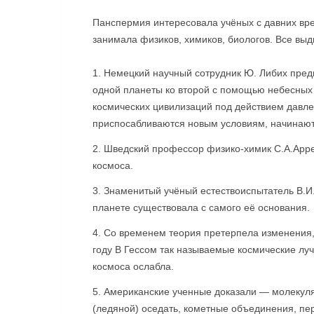
Панспермия интересовала учёных с давних вре
занимала физиков, химиков, биологов. Все выд
Немецкий научный сотрудник Ю. Либих пред
одной планеты ко второй с помощью небесных 
космических цивилизаций под действием давле
приспосабливаются новым условиям, начинают
Шведский профессор физико-химик С.А.Арре
космоса.
Знаменитый учёный естествоиспытатель В.И
планете существовала с самого её основания.
Со временем теория претерпела изменения, 
году В Гессом так называемые космические лу
космоса ослабла.
Американские ученные доказали — молекуля
(ледяной) оседать, кометные объединения, пе