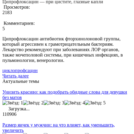
Ципрофлоксацин — при цистите, глазные капли
Просмотров:
2183
Комментариев:
5
Ципрофлоксацин антибиотик фторхинолоновой группы,
который агрессивен к грамотрицательным бактериям.
Лекарство рекомендуют при заболеваниях ЛОР органов,
также мочеполовой системы, при кишечных инфекциях, в
пульмонологии, венерологии.
циклопрофсацин
Читать далее
Актуальные темы
Унизить красиво: как подобрать обидные слова для девушки
без матов
Загрузка...
110906
Размер яичек у мужчин: на что влияет, как уменьшить,
увеличить