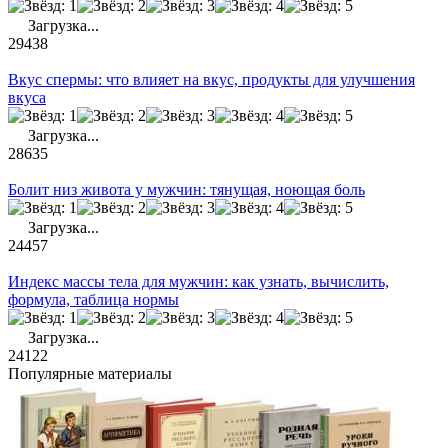
Загрузка...
29438
Вкус спермы: что влияет на вкус, продукты для улучшения
вкуса
Загрузка...
28635
Болит низ живота у мужчин: тянущая, ноющая боль
Загрузка...
24457
Индекс массы тела для мужчин: как узнать, вычислить,
формула, таблица нормы
Загрузка...
24122
Популярные материалы