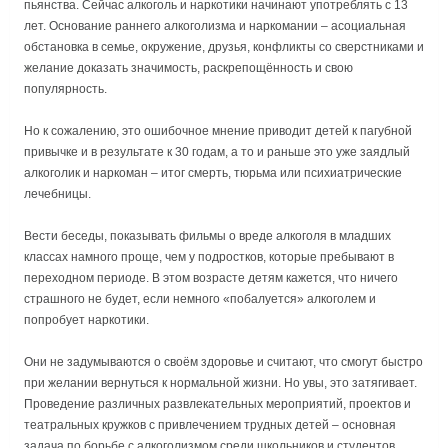
пьянства. Сейчас алкоголь и наркотики начинают употреблять с 13
лет. Основание раннего алкоголизма и наркомании – асоциальная
обстановка в семье, окружение, друзья, конфликты со сверстниками и
желание доказать значимость, раскрепощённость и свою
популярность.
Но к сожалению, это ошибочное мнение приводит детей к пагубной
привычке и в результате к 30 годам, а то и раньше это уже заядлый
алкоголик и наркоман – итог смерть, тюрьма или психиатрические
лечебницы.
Вести беседы, показывать фильмы о вреде алкоголя в младших
классах намного проще, чем у подростков, которые пребывают в
переходном периоде. В этом возрасте детям кажется, что ничего
страшного не будет, если немного «побалуется» алкоголем и
попробует наркотики.
Они не задумываются о своём здоровье и считают, что смогут быстро
при желании вернуться к нормальной жизни. Но увы, это затягивает.
Проведение различных развлекательных мероприятий, проектов и
театральных кружков с привлечением трудных детей – основная
задача по борьбе с алкоголизмом среди школьников и студентов.