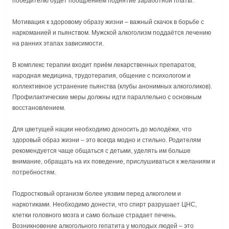
победителю будет поощрением поднятие заработной платы.
Мотивация к здоровому образу жизни – важный скачок в борьбе с
наркоманией и пьянством. Мужской алкоголизм поддаётся лечению
на ранних этапах зависимости.
В комплекс терапии входит приём лекарственных препаратов,
народная медицина, трудотерапия, общение с психологом и
коллективное устранение пьянства (клубы анонимных алкоголиков).
Профилактические меры должны идти параллельно с основным
восстановлением.
Для цветущей нации необходимо доносить до молодёжи, что
здоровый образ жизни – это всегда модно и стильно. Родителям
рекомендуется чаще общаться с детьми, уделять им больше
внимание, обращать на их поведение, прислушиваться к желаниям и
потребностям.
Подростковый организм более уязвим перед алкоголем и
наркотиками. Необходимо донести, что спирт разрушает ЦНС,
клетки головного мозга и само больше страдает печень.
Возникновение алкогольного гепатита у молодых людей – это