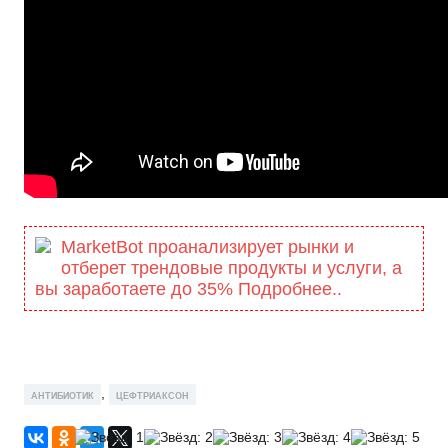
MarketBot проанализирует рынки и
отберет трендовые продукты и услуги, а
вы заработаете до 35% Подробнее..
,
АНТИБИОТИК
ЦЕФТРИАКСОН