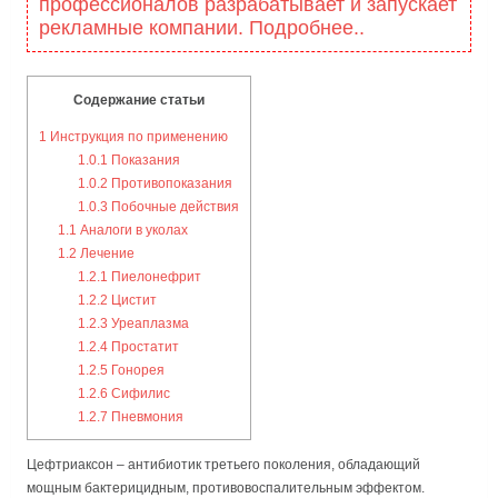
профессионалов разрабатывает и запускает
рекламные компании. Подробнее..
Содержание статьи
1
Инструкция по применению
1.0.1
Показания
1.0.2
Противопоказания
1.0.3
Побочные действия
1.1
Аналоги в уколах
1.2
Лечение
1.2.1
Пиелонефрит
1.2.2
Цистит
1.2.3
Уреаплазма
1.2.4
Простатит
1.2.5
Гонорея
1.2.6
Сифилис
1.2.7
Пневмония
Цефтриаксон – антибиотик третьего поколения, обладающий
мощным бактерицидным, противовоспалительным эффектом.