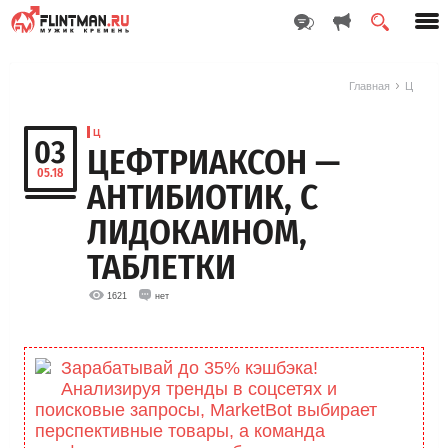
Главная
Ц
Ц
03
ЦЕФТРИАКСОН —
05.18
АНТИБИОТИК, С
ЛИДОКАИНОМ,
ТАБЛЕТКИ
1621
нет
Зарабатывай до 35% кэшбэка!
Анализируя тренды в соцсетях и
поисковые запросы, MarketBоt выбирает
перспективные товары, а команда