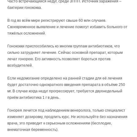
Часто встречающийся недуг, среди ЗППП. Источник заражения –
бактерии гонококка.
В год во всём мире регистрируют свыше 60 млн случаев.
Своевременное выявление и лечение помогут избавить больного от
тяжёлых осложнений.
Гонококки приспособились ко многим группам антибиотиков, что
сильно затрудняет лечение. Сейчас основной препарат, которым
лечат гонорею. Его активность позволяет бороться против
возбудителей.
Если недомогание определено на ранней стадии для её лечения
будет достаточно однократного введения препарата в объёме 250
мг. В случае когда недуг прогрессирует, требуется двухнедельный
приём антибиотика 1 г в день.
Гонорея лечится под наблюдением венеролога, только специалист
изменяет дозировку, продлить курс. Не используйте без назначения
врача, это приводит к серьезным осложнениям (бесплодие,
внематочная беременность).