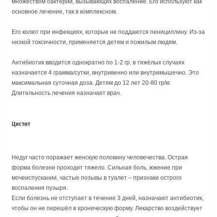
множеством бактерий, вызывающих воспаление. Его используют как
основное лечение, так в комплексном.
Его колют при инфекциях, которые не поддаются пенициллину. Из-за
низкой токсичности, применяется детям и пожилым людям.
Антибиотик вводится однократно по 1-2 гр. в тяжёлых случаях
назначается 4 грамма/сутки, внутривенно или внутримышечно. Это
максимальная суточная доза. Детям до 12 лет 20-80 гр/кг.
Длительность лечения назначает врач.
Цистит
Недуг часто поражает женскую половину человечества. Острая
форма болезни проходит тяжело. Сильная боль, жжение при
мочеиспускании, частые позывы в туалет – признаки острого
воспаления пузыря.
Если болезнь не отступает в течение 3 дней, назначают антибиотик,
чтобы он не перешёл в хроническую форму. Лекарство воздействует