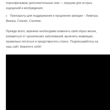
порнофильмом, дополнительные секс — игрушки для острых
ощущений и возбуждения;
Препараты для поддержания и продления эрекции – Левитра,
Виагра, Сиалис, Сеалекс.
Прежде всего, мужчине необходимо изменить свой образ жизни,
избавиться от хронических заболеваний, вылечить инфекции,
правильно питаться и предотвратить стресс. Подписывайтесь на
наш сайт. Берегите себя!