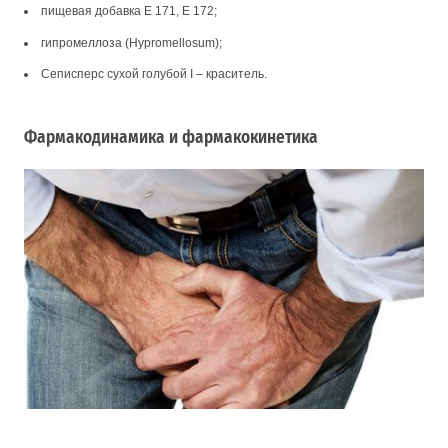
пищевая добавка Е 171, Е 172;
гипромеллоза (Hypromellosum);
Сеписперс сухой голубой І – краситель.
Фармакодинамика и фармакокинетика